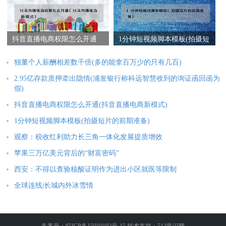
抖音直播电商权限怎么开通
1分钟短视频脚本模板(拍摄短
(抖音直播电商新模式)
片的前期准备)
独董个人薪酬相差数千倍(多的能拿百万少的只有几百)
2.95亿存款质押牵出隐情(浦发银行称科远智慧收到的询证函回函为
假)
抖音直播电商权限怎么开通(抖音直播电商新模式)
1分钟短视频脚本模板(拍摄短片的前期准备)
观察：税收红利助力长三角一体化发展提质增效
苹果三万亿美元背后的“财富密码”
西安：不得以查验核酸证明作为进出小区就医等限制
全球连线|长城内外冰雪情
备案号：皖ICP备15010192号-15 技术支持：513常识网