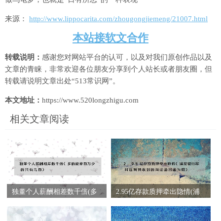
来源：
http://www.lippocarita.com/zhougongjiemeng/21007.html
本站接软文合作
转载说明：
感谢您对网站平台的认可，以及对我们原创作品以及
文章的青睐，非常欢迎各位朋友分享到个人站长或者朋友圈，但
转载请说明文章出处“513常识网”。
本文地址：
https://www.520longzhigu.com
相关文章阅读
独董个人薪酬相差数千倍(多
2.95亿存款质押牵出隐情(浦
的能拿百万少的只有几百)
发银行称科远智慧收到的询
证函回函为假)