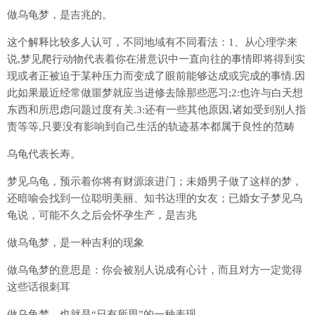
做乌龟梦，是吉兆的。
这个解释比较多人认可，不同地域有不同看法：1、从心理学来
说,梦见爬行动物代表着你在潜意识中一直向往的事情即将得到实
现或者正被迫于某种压力而变成了眼前能够达成或完成的事情.因
此如果最近经常做噩梦就应当进修去除那些恶习;2:也许与白天想
东西和所思虑问题过度有关.3:还有一些其他原因,诸如受到别人指
责等等,只要没有影响到自己生活的轨迹基本都属于良性的范畴
乌龟代表长寿。
梦见乌龟，预示着你将有财源滚进门；未婚男子做了这样的梦，
还暗喻会找到一位聪明美丽、知书达理的女友；已婚女子梦见乌
龟说，可能不久之后会怀孕生产，是吉兆
做乌龟梦，是一种吉利的现象
做乌龟梦的意思是：你会被别人说成有心计，而且对方一定觉得
这些话很刺耳
做乌龟梦，也就是“日有所思”的一种表现