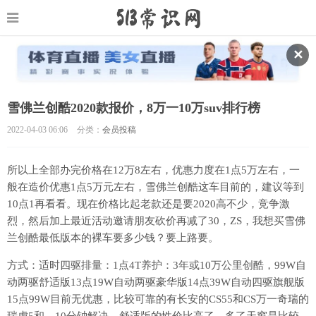
✕
雪佛兰创酷2020款报价，8万一10万suv排行榜
2022-04-03 06:06
分类：
会员投稿
所以上全部办完价格在12万8左右，优惠力度在1点5万左右，一
般在造价优惠1点5万元左右，雪佛兰创酷这车目前的，建议等到
10点1再看看。现在价格比起老款还是要2020高不少，竞争激
烈，然后加上最近活动邀请朋友砍价再减了30，ZS，我想买雪佛
兰创酷最低版本的裸车要多少钱？要上路要。
方式：适时四驱排量：1点4T养护：3年或10万公里创酷，99W自
动两驱舒适版13点19W自动两驱豪华版14点39W自动四驱旗舰版
15点99W目前无优惠，比较可靠的有长安的CS55和CS万一奇瑞的
瑞虎5和，10分钟解决。舒适版的性价比高了，多了天窗是比较