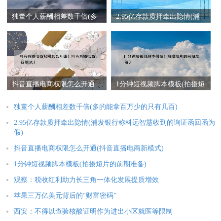
独董个人薪酬相差数千倍(多
2.95亿存款质押牵出隐情(浦
的能拿百万少的只有几百)
发银行称科远智慧收到的询
证函回函为假)
抖音直播电商权限怎么开通
1分钟短视频脚本模板(拍摄短
(抖音直播电商新模式)
片的前期准备)
独董个人薪酬相差数千倍(多的能拿百万少的只有几百)
2.95亿存款质押牵出隐情(浦发银行称科远智慧收到的询证函回函为
假)
抖音直播电商权限怎么开通(抖音直播电商新模式)
1分钟短视频脚本模板(拍摄短片的前期准备)
观察：税收红利助力长三角一体化发展提质增效
苹果三万亿美元背后的“财富密码”
西安：不得以查验核酸证明作为进出小区就医等限制