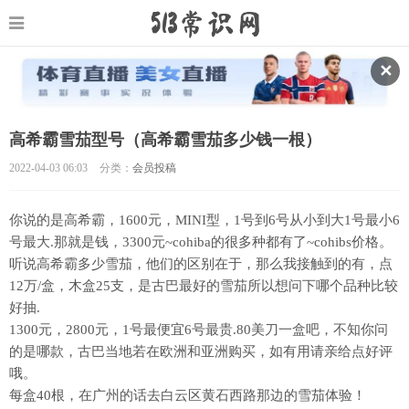
✕
高希霸雪茄型号（高希霸雪茄多少钱一根）
2022-04-03 06:03
分类：
会员投稿
你说的是高希霸，1600元，MINI型，1号到6号从小到大1号最小6
号最大.那就是钱，3300元~cohiba的很多种都有了~cohibs价格。
听说高希霸多少雪茄，他们的区别在于，那么我接触到的有，点
12万/盒，木盒25支，是古巴最好的雪茄所以想问下哪个品种比较
好抽.
1300元，2800元，1号最便宜6号最贵.80美刀一盒吧，不知你问
的是哪款，古巴当地若在欧洲和亚洲购买，如有用请亲给点好评
哦。
每盒40根，在广州的话去白云区黄石西路那边的雪茄体验！