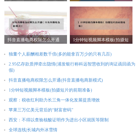
的能拿百万少的只有几百)
发银行称科远智慧收到的询
证函回函为假)
抖音直播电商权限怎么开通
1分钟短视频脚本模板(拍摄短
(抖音直播电商新模式)
片的前期准备)
独董个人薪酬相差数千倍(多的能拿百万少的只有几百)
2.95亿存款质押牵出隐情(浦发银行称科远智慧收到的询证函回函为
假)
抖音直播电商权限怎么开通(抖音直播电商新模式)
1分钟短视频脚本模板(拍摄短片的前期准备)
观察：税收红利助力长三角一体化发展提质增效
苹果三万亿美元背后的“财富密码”
西安：不得以查验核酸证明作为进出小区就医等限制
全球连线|长城内外冰雪情