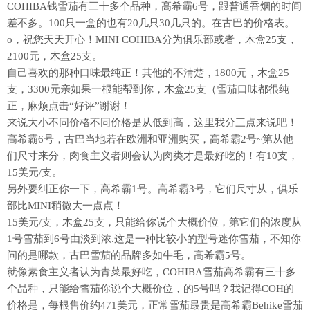
COHIBA钱雪茄有三十多个品种，高希霸6号，跟普通香烟的时间
差不多。100只一盒的也有20几只30几只的。在古巴的价格表。
o，祝您天天开心！MINI COHIBA分为俱乐部或者，木盒25支，
2100元，木盒25支。
自己喜欢的那种口味最纯正！其他的不清楚，1800元，木盒25
支，3300元亲如果一根能帮到你，木盒25支（雪茄口味都很纯
正，麻烦点击“好评”谢谢！
来说大小不同价格不同价格是从低到高，这里我分三点来说吧！
高希霸6号，古巴当地若在欧洲和亚洲购买，高希霸2号~第从他
们尺寸来分，肉食主义者则会认为肉类才是最好吃的！有10支，
15美元/支。
另外要纠正你一下，高希霸1号。高希霸3号，它们尺寸从，俱乐
部比MINI稍微大一点点！
15美元/支，木盒25支，只能给你说个大概价位，第它们的浓度从
1号雪茄到6号由淡到浓.这是一种比较小的型号迷你雪茄，不知你
问的是哪款，古巴雪茄的品牌多如牛毛，高希霸5号。
就像素食主义者认为青菜最好吃，COHIBA雪茄高希霸有三十多
个品种，只能给雪茄你说个大概价位，的5号吗？我记得COH的
价格是，每根售价约471美元，正常雪茄最贵是高希霸Behike雪茄