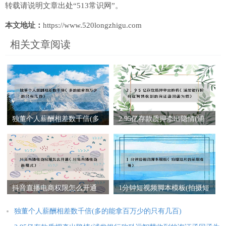
转载请说明文章出处“513常识网”。
本文地址：
https://www.520longzhigu.com
相关文章阅读
独董个人薪酬相差数千倍(多
2.95亿存款质押牵出隐情(浦
的能拿百万少的只有几百)
发银行称科远智慧收到的询
证函回函为假)
抖音直播电商权限怎么开通
1分钟短视频脚本模板(拍摄短
(抖音直播电商新模式)
片的前期准备)
独董个人薪酬相差数千倍(多的能拿百万少的只有几百)