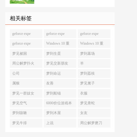
相关标签
geforce expe
geforce expe
geforce expe
geforce expe
Windows 10 重
Windows 10 重
梦见被困
梦到生蛋
梦到墓场
周公解梦扑火
梦见交新朋友
羊
公司
梦到命运
梦到荔枝
属猴
友善
梦见篦子
梦见一群妓女
梦到船锚
衣服
梦见空气
6000价位游戏本
梦见青蛇
梦到咳嗽
梦到木屋
女友
梦见牛排
上说
周公解梦磨刀