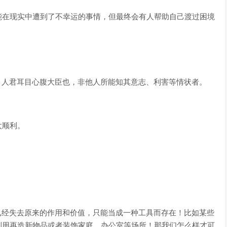
能在现实中遭到了不幸运的事情，但最终会有人帮助自己渡过困境
，人君耳目心腹大臣也，非他人所能知其意志、利害等情状者。
太顺利。
已经失去原来的作用和价值，只能当成一种工具而存在！比如某些
利用再造新物品或者装饰家庭、办公室等场所！那我们怎么样才可