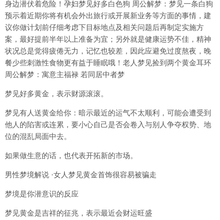
身边潜伏着危险！孕妇梦见好多白色狗 周公解梦：梦见一条白狗
预示着近期你将有机会外出旅行或开展新业务等方面的事情，建
议你做计划前仔细考虑下目标地点及相关问题后再制定实施方
案，最好提前半年以上准备为宜；另外就是健康运势不佳，精神
状况总是觉得疲倦无力，记忆也较差，因此应避免过度熬夜，晚
餐少些刺激性食物更有益于睡眠哦！老人梦见捡到两个黄金耳环
周公解梦：寓意主福禄 若同居中者梦
梦见好多黄金，表示财源滚滚。
梦见有人送黄金给你：暗示最近的运气不太顺利，可能会遭受到
他人的陷害或连累，要小心自己是否会卷入与别人争夺权势、地
位的混乱局面中去。
如果做生意的话，也代表开拓新的市场。
男性梦境解说 ·女人梦见黄金首饰很容易被骗走
梦境是你潜意识的反应
梦见黄金是吉祥的征兆，表示最近会财运旺盛