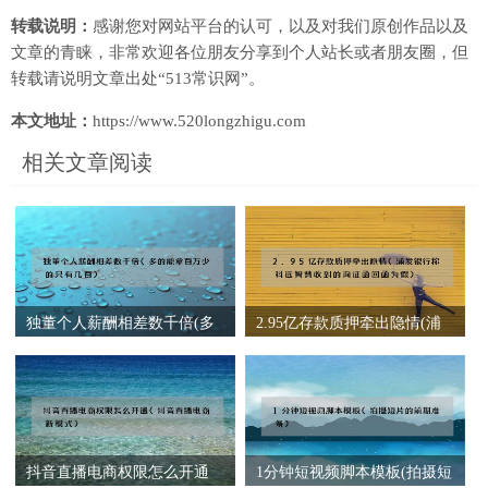
转载说明：
感谢您对网站平台的认可，以及对我们原创作品以及
文章的青睐，非常欢迎各位朋友分享到个人站长或者朋友圈，但
转载请说明文章出处“513常识网”。
本文地址：
https://www.520longzhigu.com
相关文章阅读
独董个人薪酬相差数千倍(多
2.95亿存款质押牵出隐情(浦
的能拿百万少的只有几百)
发银行称科远智慧收到的询
证函回函为假)
抖音直播电商权限怎么开通
1分钟短视频脚本模板(拍摄短