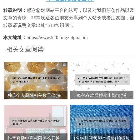
转载说明：
感谢您对网站平台的认可，以及对我们原创作品以及
文章的青睐，非常欢迎各位朋友分享到个人站长或者朋友圈，但
转载请说明文章出处“513常识网”。
本文地址：
https://www.520longzhigu.com
相关文章阅读
独董个人薪酬相差数千倍(多
2.95亿存款质押牵出隐情(浦
的能拿百万少的只有几百)
发银行称科远智慧收到的询
证函回函为假)
抖音直播电商权限怎么开通
1分钟短视频脚本模板(拍摄短