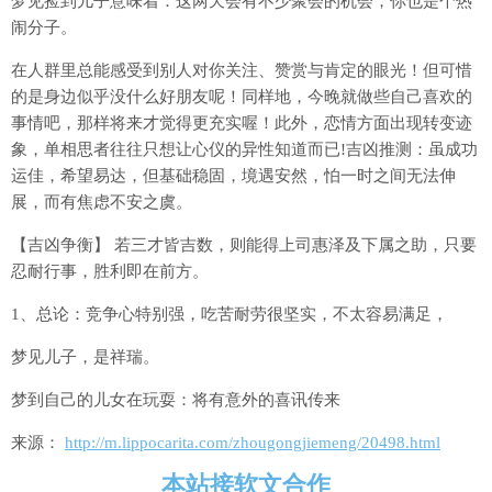
梦见捡到儿子意味着：这两天会有不少聚会的机会，你也是个热
闹分子。
在人群里总能感受到别人对你关注、赞赏与肯定的眼光！但可惜
的是身边似乎没什么好朋友呢！同样地，今晚就做些自己喜欢的
事情吧，那样将来才觉得更充实喔！此外，恋情方面出现转变迹
象，单相思者往往只想让心仪的异性知道而已!吉凶推测：虽成功
运佳，希望易达，但基础稳固，境遇安然，怕一时之间无法伸
展，而有焦虑不安之虞。
【吉凶争衡】 若三才皆吉数，则能得上司惠泽及下属之助，只要
忍耐行事，胜利即在前方。
1、总论：竞争心特别强，吃苦耐劳很坚实，不太容易满足，
梦见儿子，是祥瑞。
梦到自己的儿女在玩耍：将有意外的喜讯传来
来源：
http://m.lippocarita.com/zhougongjiemeng/20498.html
本站接软文合作