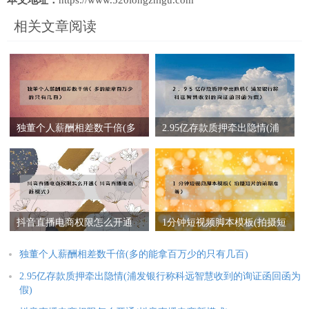
相关文章阅读
独董个人薪酬相差数千倍(多
2.95亿存款质押牵出隐情(浦
的能拿百万少的只有几百)
发银行称科远智慧收到的询
证函回函为假)
抖音直播电商权限怎么开通
1分钟短视频脚本模板(拍摄短
(抖音直播电商新模式)
片的前期准备)
独董个人薪酬相差数千倍(多的能拿百万少的只有几百)
2.95亿存款质押牵出隐情(浦发银行称科远智慧收到的询证函回函为
假)