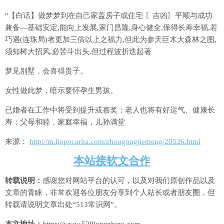
"【白话】做梦梦到在自己家盖房子或住宅 〖吉凶〗平顺与成功
兼备—基础安定,能向上发展,家门昌隆,身心健全,保得长寿幸福,若
巧遇(连珠局)者更加三倍以上之福力,但此为参天巨木大森林之图,
须知树大招风,必苦斗出头,但过程波折迭起著
梦见别墅，会喜得贵子。
女性做此梦，暗示要怀孕生男孩。
已婚者在工作中将受到提升或嘉奖；老人也将有好运气、健康长
寿；父母和睦，家庭幸福，儿孙满堂
来源：
http://m.lippocarita.com/zhougongjiemeng/20526.html
本站接软文合作
转载说明：
感谢您对网站平台的认可，以及对我们原创作品以及
文章的青睐，非常欢迎各位朋友分享到个人站长或者朋友圈，但
转载请说明文章出处“513常识网”。
本文地址：
https://www.520longzhigu.com