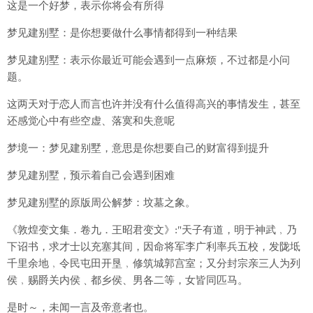
这是一个好梦，表示你将会有所得
梦见建别墅：是你想要做什么事情都得到一种结果
梦见建别墅：表示你最近可能会遇到一点麻烦，不过都是小问
题。
这两天对于恋人而言也许并没有什么值得高兴的事情发生，甚至
还感觉心中有些空虚、落寞和失意呢
梦境一：梦见建别墅，意思是你想要自己的财富得到提升
梦见建别墅，预示着自己会遇到困难
梦见建别墅的原版周公解梦：坟墓之象。
《敦煌变文集．卷九．王昭君变文》:"天子有道，明于神武﹐乃
下诏书，求才士以充塞其间，因命将军李广利率兵五校，发陇坻
千里余地﹐令民屯田开垦﹐修筑城郭宫室；又分封宗亲三人为列
侯﹐赐爵关内侯﹑都乡侯、男各二等，女皆同匹马。
是时～，未闻一言及帝意者也。