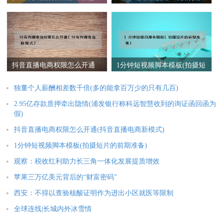
的能拿百万少的只有几百)
发银行称科远智慧收到的询
证函回函为假)
抖音直播电商权限怎么开通
1分钟短视频脚本模板(拍摄短
(抖音直播电商新模式)
片的前期准备)
独董个人薪酬相差数千倍(多的能拿百万少的只有几百)
2.95亿存款质押牵出隐情(浦发银行称科远智慧收到的询证函回函为
假)
抖音直播电商权限怎么开通(抖音直播电商新模式)
1分钟短视频脚本模板(拍摄短片的前期准备)
观察：税收红利助力长三角一体化发展提质增效
苹果三万亿美元背后的“财富密码”
西安：不得以查验核酸证明作为进出小区就医等限制
全球连线|长城内外冰雪情