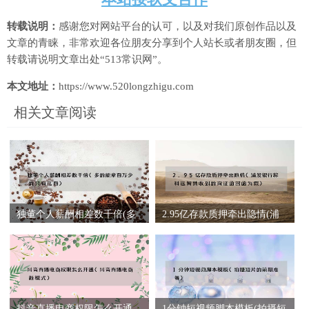
转载说明：
感谢您对网站平台的认可，以及对我们原创作品以及
文章的青睐，非常欢迎各位朋友分享到个人站长或者朋友圈，但
转载请说明文章出处“513常识网”。
本文地址：
https://www.520longzhigu.com
相关文章阅读
独董个人薪酬相差数千倍(多
2.95亿存款质押牵出隐情(浦
的能拿百万少的只有几百)
发银行称科远智慧收到的询
证函回函为假)
抖音直播电商权限怎么开通
1分钟短视频脚本模板(拍摄短