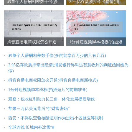
独董个人薪酬相差数千倍(多
2.95亿存款质押牵出隐情(浦
的能拿百万少的只有几百)
发银行称科远智慧收到的询
证函回函为假)
抖音直播电商权限怎么开通
1分钟短视频脚本模板(拍摄短
(抖音直播电商新模式)
片的前期准备)
独董个人薪酬相差数千倍(多的能拿百万少的只有几百)
2.95亿存款质押牵出隐情(浦发银行称科远智慧收到的询证函回函为
假)
抖音直播电商权限怎么开通(抖音直播电商新模式)
1分钟短视频脚本模板(拍摄短片的前期准备)
观察：税收红利助力长三角一体化发展提质增效
苹果三万亿美元背后的“财富密码”
西安：不得以查验核酸证明作为进出小区就医等限制
全球连线|长城内外冰雪情