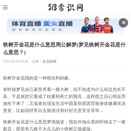
✕
铁树开金花是什么意思周公解梦(梦见铁树开金花是什
么意思？)
2022-04-03 04:46
分类：
会员投稿
铁树开金花指的是一种很吉利的象。
有时候梦见自己家里养着一棵大树，但不知道为什么却总也长不
高，于是就把它看成了枯萎和死亡的预兆，这样想之后心情反而
放松下来了；又或者在现实生活中因某些原因导致身体健康状况
变差，比如说经常出去旅游没有好好注意安全等等…
铁树开金花是什么意思梦境描述：我在外地出差的时候去了一家
新店，那里有几株不大点儿的小铁树正值盛放。