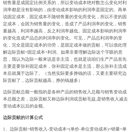
销售量是成固定比例关系的，所以变动成本绝对数怎么变化对利
润率都是没有影响的，由变动成本影响的利润率是固定的。再单
说固定成本，固定成本不随销售量的变化而变化，所以不变的固
定成本，会因为销售量的变化，造成了产品利润率的变化，销售
量越高，利润率越高，反之利润率越低。固定成本影响的利润率
的变化造成产品总的利润率的变化。可见，产品总利润率的变
化，完全是固定成本的功劳，是固定成本做的贡献，可以借此理
解边际贡献=固定成本+利润。如果非要理解边际这个字眼的意
思，我认为边际一般来说是非主流，也就是说咱们生产产品首先
主要是要弥补固定成本，弥补固定成本是主流，那么弥补主流成
本后就属于边际了。（当然实际要多挣钱的话，又要主要研究边
际贡献了，边际贡献越高，挣的钱越多）
边际贡献总额一般指的是各种产品的销售收入总额与销售变动成
本总额之差，边际贡献又称边际利润或贡献毛益,是销售收入减去
变动成本以后的金额。
边际贡献的计算公式
1、边际贡献=销售收入-变动成本=(单价-单位变动成本)×销量=单