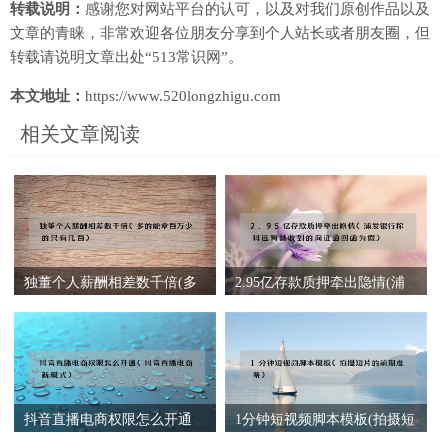
转载说明：
感谢您对网站平台的认可，以及对我们原创作品以及
文章的青睐，非常欢迎各位朋友分享到个人站长或者朋友圈，但
转载请说明文章出处“513常识网”。
本文地址：
https://www.520longzhigu.com
相关文章阅读
独董个人薪酬相差数千倍(多
2.95亿存款质押牵出隐情(浦
的能拿百万少的只有几百)
发银行称科远智慧收到的询
证函回函为假)
抖音直播电商权限怎么开通
1分钟短视频脚本模板(拍摄短
(抖音直播电商新模式)
片的前期准备)