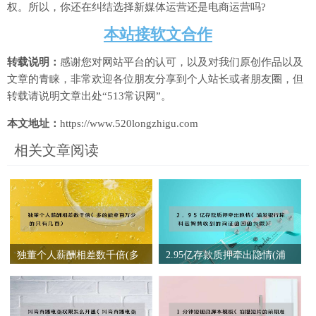
权。所以，你还在纠结选择新媒体运营还是电商运营吗?
本站接软文合作
转载说明：
感谢您对网站平台的认可，以及对我们原创作品以及
文章的青睐，非常欢迎各位朋友分享到个人站长或者朋友圈，但
转载请说明文章出处“513常识网”。
本文地址：
https://www.520longzhigu.com
相关文章阅读
独董个人薪酬相差数千倍(多
2.95亿存款质押牵出隐情(浦
的能拿百万少的只有几百)
发银行称科远智慧收到的询
证函回函为假)