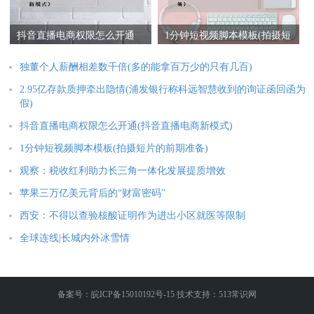
抖音直播电商权限怎么开通
1分钟短视频脚本模板(拍摄短
(抖音直播电商新模式)
片的前期准备)
独董个人薪酬相差数千倍(多的能拿百万少的只有几百)
2.95亿存款质押牵出隐情(浦发银行称科远智慧收到的询证函回函为
假)
抖音直播电商权限怎么开通(抖音直播电商新模式)
1分钟短视频脚本模板(拍摄短片的前期准备)
观察：税收红利助力长三角一体化发展提质增效
苹果三万亿美元背后的“财富密码”
西安：不得以查验核酸证明作为进出小区就医等限制
全球连线|长城内外冰雪情
备案号：皖ICP备15010192号-15 技术支持：513常识网