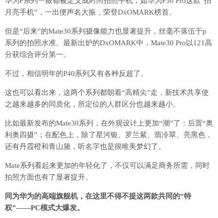
华为P系列一般都被定义成时尚拍照手机，如华为P30 Pro这款“拍
月亮手机”，一出便声名大振，荣登DxOMARK榜首。
但是“后来”的Mate30系列摄像能力也显著提升，丝毫不落伍于p
系列的拍照水准。最新出炉的DxOMARK中，Mate30 Pro以121高
分获综合评分第一。
不过，相信明年的P40系列又有各种反超了。
这也可以看出来，这两个系列都朝着“高精尖”走，新技术共享使
之越来越多的同质化，所定位的人群区分也越来越小。
比如最新发布的Mate30系列，在外观设计上更加“潮”了：后置“奥
利奥四摄”；在配色上，除了星河银、罗兰紫、翡冷翠、亮黑色，
还有丹霞橙和青山黛，听名字也是很唯美梦幻了。
Mate系列看起来更加的年轻化了，不仅可以满足商务所需，同时
拍照方面也有了显著提升。
同为华为的高端旗舰机，在这里不得不提这两款共同的“特
权”——PC模式大爆发。