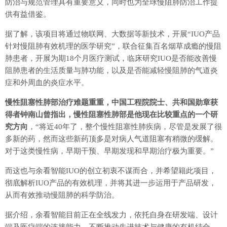
防治与规范管理具有重要意义，同时也为全球慢阻肺防治工作提
供有益借鉴。
据了解，该项目将通过物联网、大数据等新技术，开展“IUO产品
针对慢阻肺有效机理的医学研究”，联合征集百名烟草成瘾的慢阻
肺患者，开展为期18个月医疗测试，临床研究IUO是否能改善慢
阻肺患者的生活质量与肺功能，以及是否能减轻慢阻肺的气道炎
症和外周血的炎症水平。
慢性阻塞性肺部治疗难题重重，中国工程院院士、共和国勋章获
得者钟南山曾指出，慢性阻塞性肺部是他现在比较重点的一个研
究方向
，“将近40年了，整个慢性阻塞性肺疾病，尽管是发展了很
多新的药，然而这些新药顶多是对病人气道阻塞有稍微的缓解。
对于这类慢性病，早期干预、早期发现和早期治疗极为重要。”
而这也与余看智能IUO的创立初衷不谋而合，并希望籍此项目，
彻底解析IUO产品的有效机理，并将其进一步运用于产品研发，
从而有效推动慢阻肺的科学防治。
据介绍，余看智能目前正在全线发力，依托自身在研发端、设计