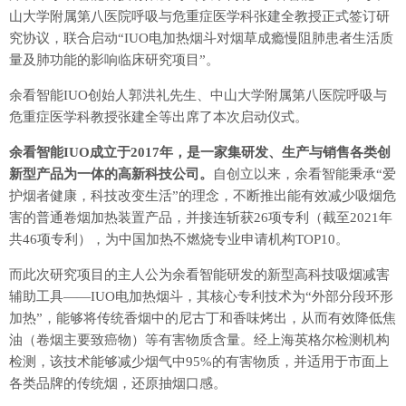
山大学附属第八医院呼吸与危重症医学科张建全教授正式签订研
究协议，联合启动“IUO电加热烟斗对烟草成瘾慢阻肺患者生活质
量及肺功能的影响临床研究项目”。
余看智能IUO创始人郭洪礼先生、中山大学附属第八医院呼吸与
危重症医学科教授张建全等出席了本次启动仪式。
余看智能IUO成立于2017年，是一家集研发、生产与销售各类创
新型产品为一体的高新科技公司。
自创立以来，余看智能秉承“爱
护烟者健康，科技改变生活”的理念，不断推出能有效减少吸烟危
害的普通卷烟加热装置产品，并接连斩获26项专利（截至2021年
共46项专利），为中国加热不燃烧专业申请机构TOP10。
而此次研究项目的主人公为余看智能研发的新型高科技吸烟减害
辅助工具——IUO电加热烟斗，其核心专利技术为“外部分段环形
加热”，能够将传统香烟中的尼古丁和香味烤出，从而有效降低焦
油（卷烟主要致癌物）等有害物质含量。经上海英格尔检测机构
检测，该技术能够减少烟气中95%的有害物质，并适用于市面上
各类品牌的传统烟，还原抽烟口感。