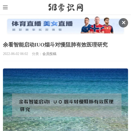
✕
余看智能启动IUO烟斗对慢阻肺有效医理研究
2022-06-02 06:02
分类：
会员投稿