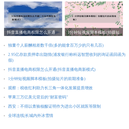
证函回函为假)
抖音直播电商权限怎么开通
1分钟短视频脚本模板(拍摄短
(抖音直播电商新模式)
片的前期准备)
独董个人薪酬相差数千倍(多的能拿百万少的只有几百)
2.95亿存款质押牵出隐情(浦发银行称科远智慧收到的询证函回函为
假)
抖音直播电商权限怎么开通(抖音直播电商新模式)
1分钟短视频脚本模板(拍摄短片的前期准备)
观察：税收红利助力长三角一体化发展提质增效
苹果三万亿美元背后的“财富密码”
西安：不得以查验核酸证明作为进出小区就医等限制
全球连线|长城内外冰雪情