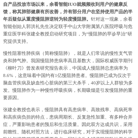
自产品投放市场以来，余看智能IUO就频频收到用户的健康反
馈，称其肺部健康有所改善，并有部分用户在坚持使用产品的半
年后疑似从重度慢阻肺逆转为轻度慢阻肺。
针对这一现象，余看
智能创始人郭洪礼先生决定联手中山大学附属第八医院呼吸与危
重症医学科张建全教授启动研究项目，为“慢阻肺的早诊早治”研
究提供支持。
慢性阻塞性肺疾病（简称慢阻肺），就是人们常说的慢性支气管
炎和肺气肿。我国慢阻肺患病率高且基数大，国际权威医学期刊
《柳叶刀》曾发表研究报告表示，中国成人慢阻肺总患病率为
8.6%，这意味着中国约有1亿慢阻肺患者。慢阻肺已成为仅次于
脑血管疾病及缺血性心脏病的第三大杀手，40岁以上人群较为多
发。慢阻肺作为一种慢性呼吸疾病，长期吸烟是引发慢阻肺的重
要原因。
张建全教授也表示，慢阻肺具有高患病率、高致残率、高病死率
和高疾病负担的特点，患病周期长、反复急性加重、有多种合并
症，严重影响患者的预后和生活质量。因此双方达成共识，采用
前瞻性、随机对照方法，进行临床研究，对于实现慢阻肺的科学