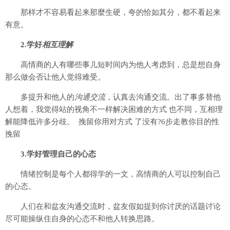
那样才不容易看起来那麼生硬，夸的恰如其分，都不看起来
有意。
2.学好
相互理解
高情商的人有哪些事儿短时间内为他人考虑到，总是想自身
那么做会否让他人觉得难受。
多提升和他人的
沟通交流
，认真去沟通交流。出了事多替他
人想着，我觉得站的视角不一样解决困难的方式 也不同，互相理
解能降低许多分歧。 挽留你用对方式 了没有?6步走教你目的性
挽留
3.学好管理自己的心态
情绪控制是每个人都得学的一文，高情商的人可以控制自己
的心态。
人们在和盆友沟通交流时，盆友假如提到你讨厌的话题讨论
尽可能操纵住自身的心态不和他人转换思路。