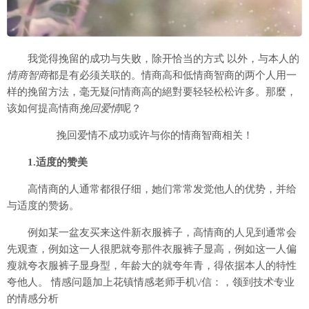
我觉得挽留的成功与失败，除开恰当的方式 以外，与本人的
情商智商
都是有必须关联的。情商高和低情商智商的两个人用一
样的挽留方法，毫无疑问情商高的絕對要轻轻松松许多。那麼，
该如何提高情商
挽回爱情
呢？
挽回爱情不成功或许与你的情商智商相关！
1.适度的赞美
高情商的人通常都很仔细，她们常常发觉他人的优势，并给
与适度的赞扬。
例如某一盆友买来这件新衣服裤子，高情商的人见到通常会
先观查，例如这一人很肥就夸那件衣服裤子显高，例如这一人偏
瘦就夸衣服裤子显身型，年龄大的就夸年青，得依据本人的特性
夸他人。 情感问题加上花镇情感老师手机\/信：
，领到技术专业
的情感分析