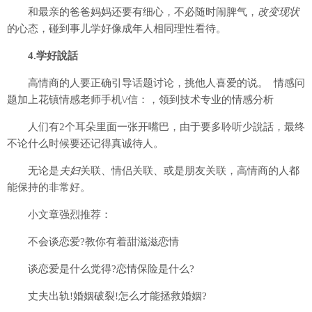
和最亲的爸爸妈妈还要有细心，不必随时闹脾气，
改变现状
的心态，碰到事儿学好像成年人相同理性看待。
4.学好說話
高情商的人要正确引导话题讨论，挑他人喜爱的说。 情感问
题加上花镇情感老师手机\/信：
，领到技术专业的情感分析
人们有2个耳朵里面一张开嘴巴，由于要多聆听少說話，最终
不论什么时候要还记得真诚待人。
无论是
夫妇
关联、情侣关联、或是朋友关联，高情商的人都
能保持的非常好。
小文章强烈推荐：
不会谈恋爱?教你有着甜滋滋恋情
谈恋爱是什么觉得?恋情保险是什么?
丈夫出轨!婚姻破裂!怎么才能拯救婚姻?