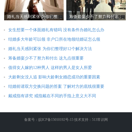
婚礼当天感到紧张 为你们整
筹备婚宴少不了努力和付出
理好12个解决方法
这九点很重要
女生想要一个体面婚礼有错吗 没有条件办婚礼怎么办
结婚多大年龄可以领 非户口所在地领结婚证怎么领
婚礼当天感到紧张 为你们整理好12个解决方法
筹备婚宴少不了努力和付出 这九点很重要
值得女人嫁的12种男人 这样的男人是女人所爱
大龄剩女没人追 影响大龄剩女婚恋成功的重要因素
结婚前请双方交换问题的答案 了解对方的底线很重要
戴戒指有讲究 戒指戴在不同的手指上意义大不同
备案号：皖ICP备15010192号-15 技术支持：513常识网