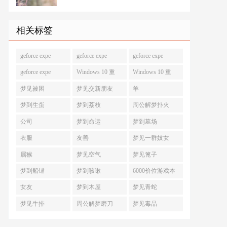
相关标签
geforce expe
geforce expe
geforce expe
geforce expe
Windows 10 重
Windows 10 重
梦见被困
梦见交新朋友
羊
梦到生蛋
梦到荔枝
周公解梦扑火
公司
梦到命运
梦到墓场
衣服
友善
梦见一群妓女
属猴
梦见空气
梦见篦子
梦到船锚
梦到咳嗽
6000价位游戏本
女友
梦到木屋
梦见青蛇
梦见牛排
周公解梦磨刀
梦见毒品