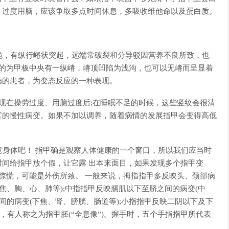
，过度用脑，应该争取多点时间休息，多吸收维他命以及蛋白质。
而脆，有纵行嵴状突起，远端常破裂和分导驳因营养不良所致，也
型的为甲板中央有一纵嵴，嵴顶凹陷为浅沟，也可以无嵴而呈显着
病的患者，为变态反应的一种表现。
现在操劳过度、用脑过度后;在睡眠不足的时候，这些竖纹会很清
官的慢性病变。如果不加以调养，随着病情的发展指甲会变得高低
注意身体吧！ 指甲确是观察人体健康的一个窗口，所以我们应当时
间给指甲放个假，让它露 出本来面目，如果发现多个指甲变
必惊慌，可能是外伤所致。 一般来说，拇指指甲多反映头、颈部病
焦、胸、心、肺等);中指指甲反映膈肌以下至脐之间的病变(中
间的病变(下焦、肾、膀胱、肠道等);小指指甲反映二阴以下及下
，有人称之为指甲胚(“全息像”)。握手时，五个手指指甲所代表