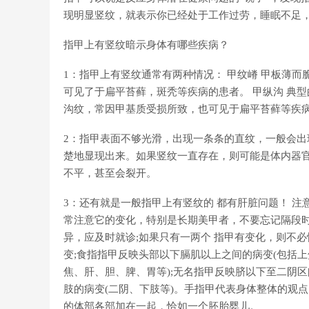
现明显竖纹，就表示你已经处于工作过劳，睡眠不足
指甲上有竖纹暗示身体有哪些疾病？
1：指甲上有竖纹通常有两种情况： 甲纹嵴 甲板薄
可见了于扁平苔藓，斑秃等疾病的患者。 甲纵沟 典
沟纹，常因甲基质受损所致，也可见于扁平苔藓等疾
2：指甲表面不够光滑，出现一条条的直纹，一般会出
楚地显现出来。如果竖纹一直存在，则可能是体内器
不平，甚至会裂开。
3：还有就是一般指甲上有竖纹的 都有肝脏问题！ 
常注意它的变化，特别是长期美甲者，不要忘记隔段时
异，应及时就诊;如果只有一两个 指甲有变化，则不
变;食指指甲反映头部以下膈肌以上之间的病变(包括上
焦、肝、胆、脾、胃等);无名指甲反映脐以下至二阴区
肢的病变(二阴、下肢等)。手指甲代表身体整体的观点
的体部各部加在一起，恰如一个胚胎婴儿。