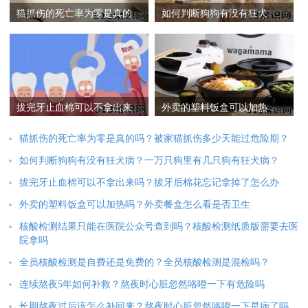
猫抓伤的死亡率为零是真的
如何判断狗狗有没有狂犬
吗？被家猫抓伤多少天能过
病？一万只狗里有几只狗有
危险期？
狂犬病？
拔完牙止血棉可以不拿出来
外卖的塑料饭盒可以加热
吗？拔牙后棉花忘记拿掉了
吗？外卖餐盒怎么看是否卫
怎么办
生
猫抓伤的死亡率为零是真的吗？被家猫抓伤多少天能过危险期？
如何判断狗狗有没有狂犬病？一万只狗里有几只狗有狂犬病？
拔完牙止血棉可以不拿出来吗？拔牙后棉花忘记拿掉了怎么办
外卖的塑料饭盒可以加热吗？外卖餐盒怎么看是否卫生
核酸检测结果只能在医院公众号查到吗？核酸检测纸质版需要去医
院拿吗
全员核酸检测是自费还是免费的？全员核酸检测是混检吗？
连续熬夜5年如何补救？熬夜时心脏忽然咯噔一下有危险吗
长期熬夜过后该怎么补回来？熬夜时心脏忽然咯噔一下是病了吗