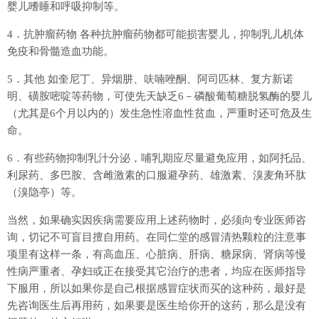
婴儿嗜睡和呼吸抑制等。
4．抗肿瘤药物 各种抗肿瘤药物都可能损害婴儿，抑制乳儿机体
免疫和骨髓造血功能。
5．其他 如奎尼丁、异烟肼、呋喃唑酮、阿司匹林、复方新诺
明、磺胺嘧啶等药物，可使先天缺乏6－磷酸葡萄糖脱氢酶的婴儿
（尤其是6个月以内的）发生急性溶血性贫血，严重时还可危及生
命。
6．有些药物抑制乳汁分泌，哺乳期应尽量避免应用，如阿托品、
利尿药、多巴胺、含雌激素的口服避孕药、雄激素、溴麦角环肽
（溴隐亭）等。
当然，如果确实因疾病需要应用上述药物时，必须向专业医师咨
询，切记不可盲目擅自用药。在同仁堂的感冒清热颗粒的注意事
项里有这样一条，有高血压、心脏病、肝病、糖尿病、肾病等慢
性病严重者、孕妇或正在接受其它治疗的患者，均应在医师指导
下服用，所以如果你是自己根据感冒症状而买的这种药，最好是
先咨询医生后再用药，如果要是医生给你开的这药，那么是没有