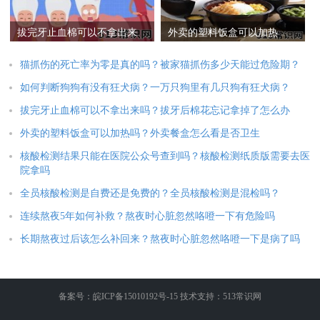
拔完牙止血棉可以不拿出来
外卖的塑料饭盒可以加热
吗？拔牙后棉花忘记拿掉了
吗？外卖餐盒怎么看是否卫
怎么办
生
猫抓伤的死亡率为零是真的吗？被家猫抓伤多少天能过危险期？
如何判断狗狗有没有狂犬病？一万只狗里有几只狗有狂犬病？
拔完牙止血棉可以不拿出来吗？拔牙后棉花忘记拿掉了怎么办
外卖的塑料饭盒可以加热吗？外卖餐盒怎么看是否卫生
核酸检测结果只能在医院公众号查到吗？核酸检测纸质版需要去医
院拿吗
全员核酸检测是自费还是免费的？全员核酸检测是混检吗？
连续熬夜5年如何补救？熬夜时心脏忽然咯噔一下有危险吗
长期熬夜过后该怎么补回来？熬夜时心脏忽然咯噔一下是病了吗
备案号：皖ICP备15010192号-15 技术支持：513常识网