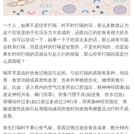
一个人，如果不是经常打嗝，时不时打嗝的话，那么多数就认为
这个症状是由于生活压力大造成的，还跟自己的饮食有很大的关
系，你可以尝试一下，如果一下子吃得太多的话，那么就有可能
会联系打嗝，但是这样的打嗝是短暂的，不是长时间的，但是如
果长时间打嗝的话就会引起人们的猜疑，那么经常打嗝到底是什
么原因呢？
嗝常常是由於饮食过饱后引起的。引起打嗝的原因有多种，包括
胃、食管功能或器质性改变。也有外界物质生化、物理刺激引
起。比如：进入胃内的空气过多而自口腔溢出，精神神经因素(如
迷走神经兴奋、幽门痉挛)、饮食习惯不良(如进食、饮水过急)、
吞咽动作过多(如口涎过多或过少时)等，而胃肠神经官能症、胃
肠道慢性疾病引起胃蠕动减弱所致时则发病率频繁且治疗时不易
改善。
发生打嗝时不要心焦气燥，若因过饱过急饮食造成者，数分钟内