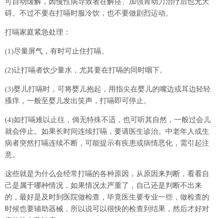
可自动缓解，因慢性病导致者在解痉、加强胃动力治疗后也无大
碍。不过不要在打嗝时服冷饮，也不要做剧烈运动。
打嗝家庭紧急处理：
(1)尽量屏气，有时可止住打嗝。
(2)让打嗝者饮少量水，尤其要在打嗝的同时咽下。
(3)婴儿打嗝时，可将婴儿抱起，用指尖在婴儿的嘴边或耳边轻轻
搔痒，一般至婴儿发出笑声，打嗝即可停止。
(4)如打嗝难以止往，倘无特殊不适，也可听其自然，一般过会儿
就会停止。如果长时间连续打嗝，要请医生诊治。中老年人或生
病者突然打嗝连续不断，可能提示有疾患或病情恶化，需引起注
意。
这些就是为什么会经常打嗝的各种原因，从原因来判断，看看自
己是属于哪种情况，如果情况太严重了，自己还是判断不出来
的，最好是及时到医院做检查，毕竟医生要专业一些，做检查的
时候也要辅助器械，所以说可以很快的检查到结果，然后才好对