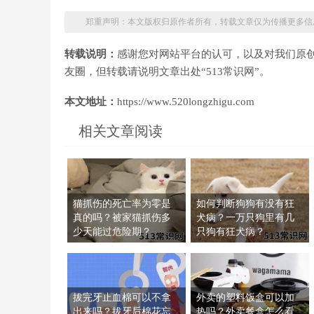
郑重声明：本文版权归原作者所有，转载文章仅为传播更多信
转载说明：
感谢您对网站平台的认可，以及对我们原
友圈，但转载请说明文章出处“513常识网”。
本文地址：
https://www.520longzhigu.com
相关文章阅读
猫抓伤的死亡率为零是
如何判断狗狗有没有狂
真的吗？被家猫抓伤多
犬病？一万只狗里有几
少天能过危险期？
只狗有狂犬病？
拔完牙止血棉可以不拿
外卖的塑料饭盒可以加
出来吗？拔牙后棉花忘
热吗？外卖餐盒怎么看