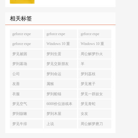
相关标签
geforce expe
geforce expe
geforce expe
geforce expe
Windows 10 重
Windows 10 重
梦见被困
梦到生蛋
周公解梦扑火
梦到墓场
梦见交新朋友
羊
公司
梦到命运
梦到荔枝
友善
属猴
梦见篦子
衣服
梦到船锚
梦见一群妓女
梦见空气
6000价位游戏本
梦见青蛇
梦到咳嗽
梦到木屋
女友
梦见牛排
上说
周公解梦磨刀