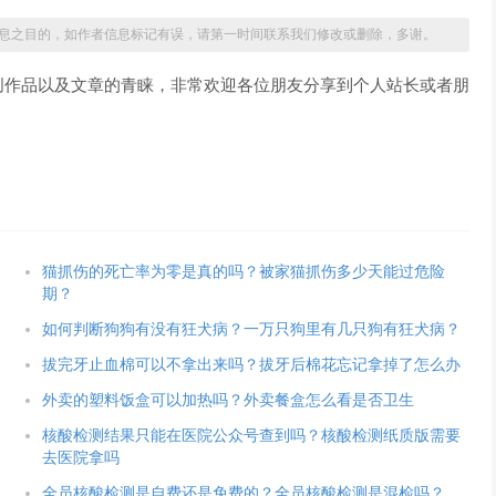
息之目的，如作者信息标记有误，请第一时间联系我们修改或删除，多谢。
创作品以及文章的青睐，非常欢迎各位朋友分享到个人站长或者朋
猫抓伤的死亡率为零是真的吗？被家猫抓伤多少天能过危险
期？
如何判断狗狗有没有狂犬病？一万只狗里有几只狗有狂犬病？
拔完牙止血棉可以不拿出来吗？拔牙后棉花忘记拿掉了怎么办
外卖的塑料饭盒可以加热吗？外卖餐盒怎么看是否卫生
核酸检测结果只能在医院公众号查到吗？核酸检测纸质版需要
去医院拿吗
全员核酸检测是自费还是免费的？全员核酸检测是混检吗？