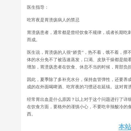
医生指导：
吃宵夜是胃溃疡病人的禁忌
胃溃疡患者，通常都是曾经饮食不规律，或者长期吃
而成。
医生说，胃溃疡的人很“娇贵”，热不着，饿不着，撑
体的水分免不了被迅速蒸发，口渴、皮肤干燥都是能
增加，胃溃疡患者在饮食、休息不当的时候，胃部负
因此，夏季除了多补充水分，保持血管弹性，还要养
成的在外面喝啤酒、吃宵夜的习惯还在延续。这对胃
经常胃出血是什么原因？以上对于这个问题进行了详
在饮食方面，要格外的谨慎小心，不要吃辛辣酸冷的
西。
本